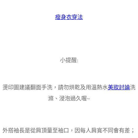
瘦身衣穿法
小提醒:
燙印圖建議翻面手洗，請勿烘乾及用溫熱水
美妝討論
洗
滌、浸泡過久喔~
外搭袖長是從肩頂量至袖口，因每人肩寬不同會有差；