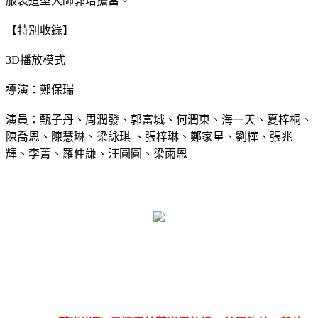
服裝造型大師郭培擔當。
【特別收錄】
3D播放模式
導演：鄭保瑞
演員：甄子丹、周潤發、郭富城、何潤東、海一天、夏梓桐、
陳喬恩、陳慧琳、梁詠琪 、張梓琳、鄭家星、劉樺、張兆
輝、李菁、羅仲謙、汪圓圓、梁雨恩