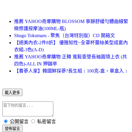
推薦 YAHOO奇摩購物 BLOSSOM 寧靜舒緩勻體曲線緊
緻修護按摩油(100ML-瓶)
Shugo Tokumaru - 聚焦（台灣特別版）CD 開箱文
【絕美內衣-2件8折】 優雅知性~全罩杯蕾絲美型成套內
衣組-3色(A-D)
推薦 YAHOO奇摩購物 正韓 寬鬆垂墜長袖圓領上衣 (共
四色)-ALL IN 狎鷗亭
【養蔘人家】韓國鮮採蔘?長生組﹝100克-盒，單盒入﹞
載入更多
公開留言
私密留言
發佈留言