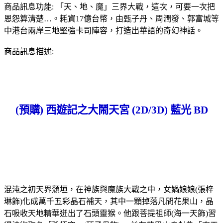
商品訊息功能: 「天、地、魔」三界大戰，這次，可要一次把
恩怨算清楚…。耗資17億台幣，由甄子丹、周潤發、郭富城等
中港台兩岸三地堅強卡司陣容，打造出華語的奇幻神話。
商品訊息描述:
(預購) 西遊記之大鬧天宮 (2D/3D) 藍光 BD
混沌之初天界頹垣，在神族與魔族大戰之中，女媧娘娘(張梓
琳飾)化成萬千五彩晶石補天，其中一顆掉落凡間花果山，晶
石吸收天地精華迸出了石頭靈猴。他跟菩提祖師(海一天飾)習