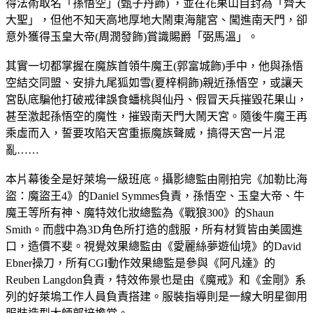
得法術取名「孫悟空」(甄子丹飾) ，並在花果山自封為「齊天
大聖」，但他不知天高地厚地大鬧東海龍宮、闖進南天門，卻
意外獲得玉皇大帝(周潤發飾)賞識賜爵「弼馬溫」。
其實一切都掌握在魔族首領牛魔王(郭富城飾)手中，他與孫悟
空結交同盟、安排九尾狐如雪(夏梓桐飾)親近孫悟空，或讓天
宮臥底騙他打破戒律誤食蟠桃與仙丹、假冒天兵摧毀花果山，
甚至激起孫悟空的魔性，摧毀南天門大鬧天宮。隨後牛魔王再
乘虛而入，誓要攻陷天宮重振魔族聲威，搞得天宮一片混
亂……
本片幕後全是好萊塢一級班底。攝影總監由剛拍完《加勒比海
盜：魔盜王4》的Daniel Symmes負責，孫悟空、玉皇大帝、牛
魔王等所有神、魔特效化妝總監為《戰狼300》的Shaun
Smith。而戲中為3D角色所打造的戲服，所有材質皆由美國進
口，造價不斐。視覺效果總監由《愛麗絲夢遊仙境》的David
Ebner操刀，所有CGI動作效果總監是參與《阿凡達》的
Reuben Langdon負責，特效佈景也是由《魔戒》和《金剛》系
列的好萊塢工作人員負責搭建。服裝指導則是一線大明星御用