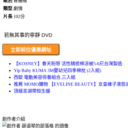
級別
普遍級
類型
劇情
片長
102分
【KOSNEY】春天粉戀 活性精梳棉涼被5-6尺台灣製造
Yip Baby KUMA 3M嬰幼兒四季棉枕 (2入組)
西歐 電動美容保養組合,三入組
推薦 MOMO購物 【EVELINE BEAUTY】女皇蜂子液態
頂級澎湖帶殼生蠔
創作者介紹