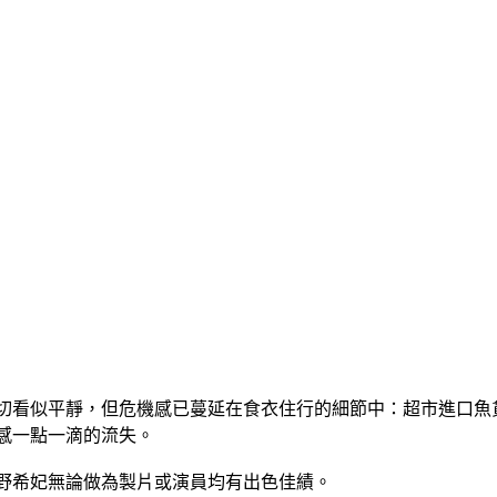
切看似平靜，但危機感已蔓延在食衣住行的細節中：超市進口魚
感一點一滴的流失。
野希妃無論做為製片或演員均有出色佳績。