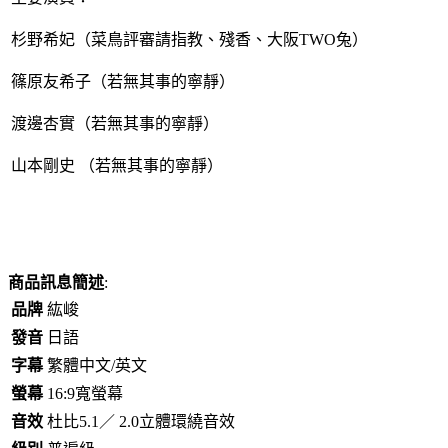
杉野希妃（菜鳥評審請指教、殘香、大阪TWO兔）
篠原友希子（若無其事的寧靜）
渡邊杏實（若無其事的寧靜）
山本剛史 （若無其事的寧靜）
商品訊息簡述
:
品牌
紘峻
發音
日語
字幕
繁體中文/英文
螢幕
16:9寬螢幕
音效
杜比5.1／ 2.0立體環繞音效