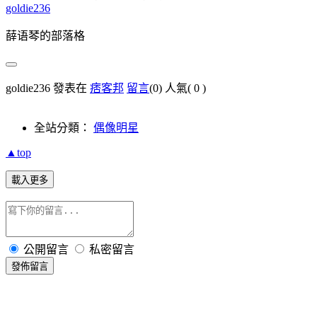
goldie236
薛语琴的部落格
goldie236 發表在
痞客邦
留言
(0)
人氣(
0
)
全站分類：
偶像明星
▲top
載入更多
公開留言
私密留言
發佈留言