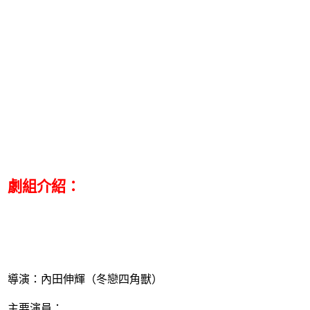
劇組介紹：
導演：內田伸輝（冬戀四角獸）
主要演員：