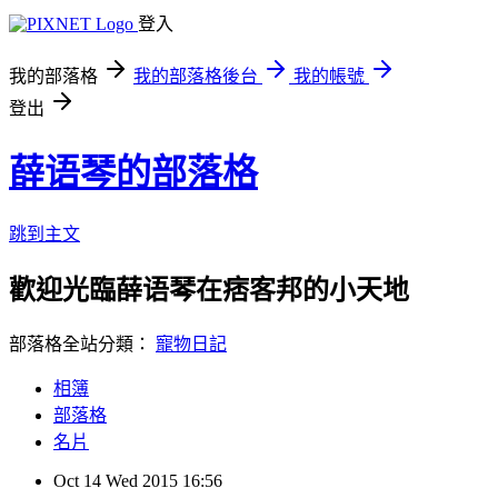
登入
我的部落格
我的部落格後台
我的帳號
登出
薛语琴的部落格
跳到主文
歡迎光臨薛语琴在痞客邦的小天地
部落格全站分類：
寵物日記
相簿
部落格
名片
Oct
14
Wed
2015
16:56