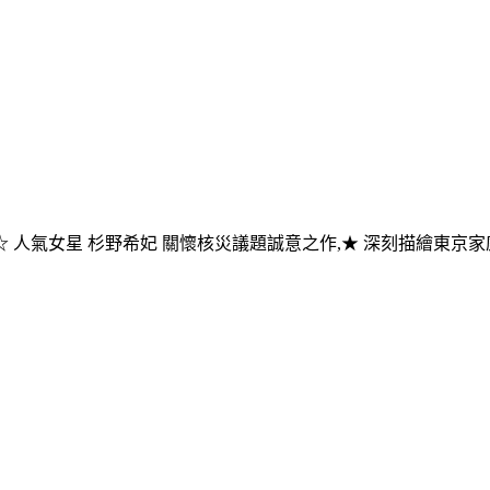
參展影片,☆ 人氣女星 杉野希妃 關懷核災議題誠意之作,★ 深刻描繪東