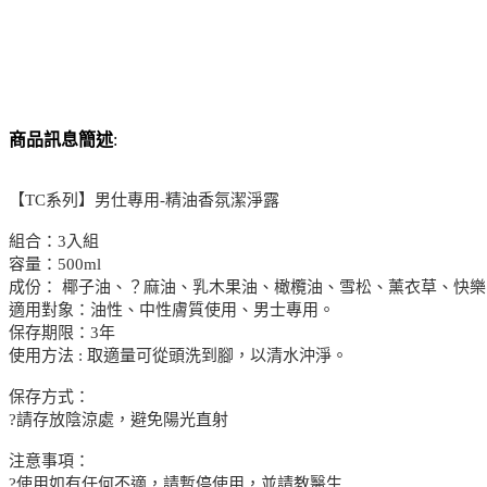
商品訊息簡述
:
【TC系列】男仕專用-精油香氛潔淨露
組合：3入組
容量：500ml
成份： 椰子油、？麻油、乳木果油、橄欖油、雪松、薰衣草、快
適用對象：油性、中性膚質使用、男士專用。
保存期限：3年
使用方法 : 取適量可從頭洗到腳，以清水沖淨。
保存方式：
?請存放陰涼處，避免陽光直射
注意事項：
?使用如有任何不適，請暫停使用，並請教醫生