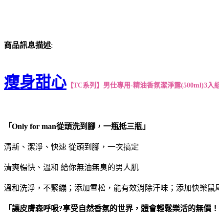
商品訊息描述
:
瘦身甜心
【TC系列】男仕專用-精油香氛潔淨露(500ml)3入
「Only for man從頭洗到腳，一瓶抵三瓶」
清新、潔淨、快速 從頭到腳，一次搞定
清爽暢快、溫和 給你無油無臭的男人肌
溫和洗淨，不緊繃；添加雪松，能有效消除汗味；添加快樂鼠
「讓皮膚
森
呼吸?享受自然香氛的世界，體會輕鬆樂活的無價