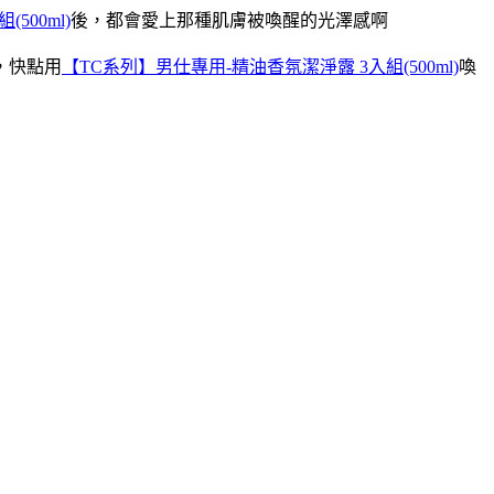
500ml)
後，都會愛上那種肌膚被喚醒的光澤感啊
，快點用
【TC系列】男仕專用-精油香氛潔淨露 3入組(500ml)
喚