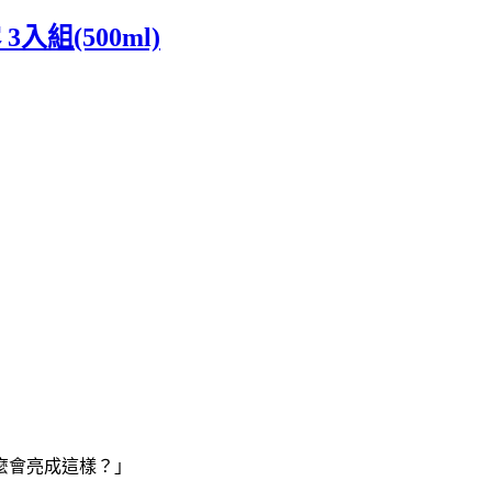
組(500ml)
麼會亮成這樣？」