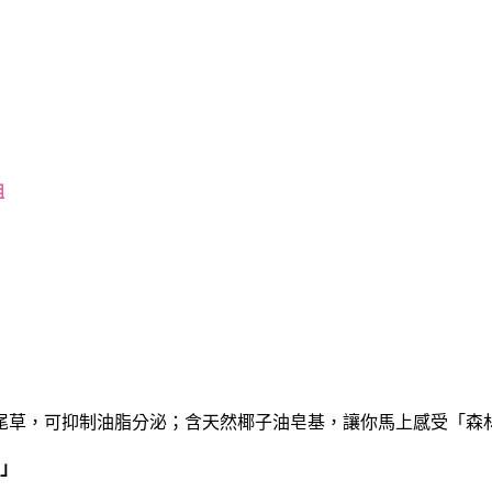
組
尾草，可抑制油脂分泌；含天然椰子油皂基，讓你馬上感受「森林
！」