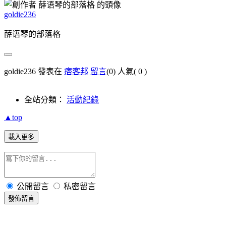
goldie236
薛语琴的部落格
goldie236 發表在
痞客邦
留言
(0)
人氣(
0
)
全站分類：
活動紀錄
▲top
載入更多
公開留言
私密留言
發佈留言