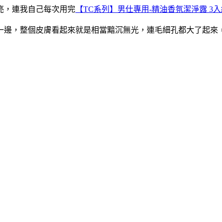
亮，連我自己每次用完
【TC系列】男仕專用-精油香氛潔淨露 3入組(
一邊，整個皮膚看起來就是相當黯沉無光，連毛細孔都大了起來