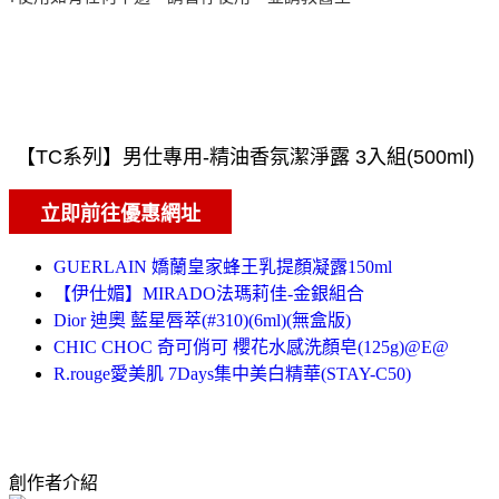
GUERLAIN 嬌蘭皇家蜂王乳提顏凝露150ml
【伊仕媚】MIRADO法瑪莉佳-金銀組合
Dior 迪奧 藍星唇萃(#310)(6ml)(無盒版)
CHIC CHOC 奇可俏可 櫻花水感洗顏皂(125g)@E@
R.rouge愛美肌 7Days集中美白精華(STAY-C50)
創作者介紹