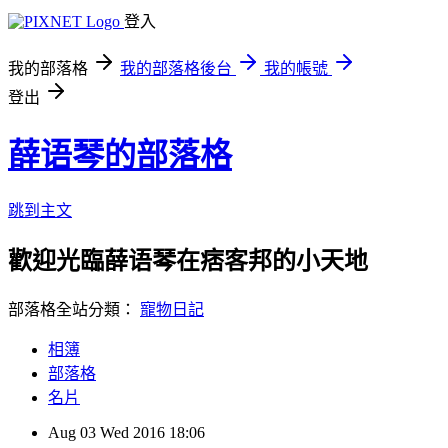
登入
我的部落格
我的部落格後台
我的帳號
登出
薛语琴的部落格
跳到主文
歡迎光臨薛语琴在痞客邦的小天地
部落格全站分類：
寵物日記
相簿
部落格
名片
Aug
03
Wed
2016
18:06