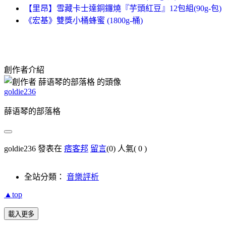
【里昂】雪藏卡士達銅鑼燒『芋頭紅豆』12包組(90g-包)
《宏基》雙獎小桶蜂蜜 (1800g-桶)
創作者介紹
goldie236
薛语琴的部落格
goldie236 發表在
痞客邦
留言
(0)
人氣(
0
)
全站分類：
音樂評析
▲top
載入更多