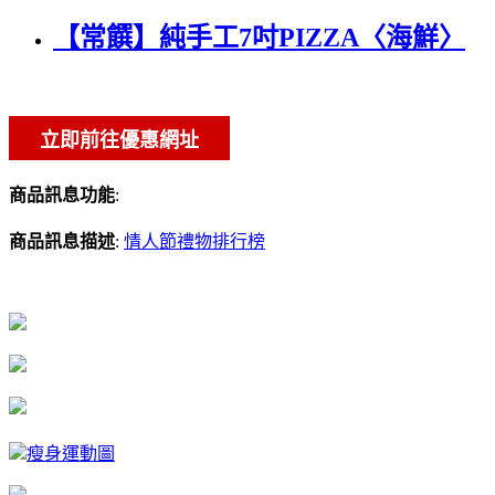
【常饌】純手工7吋PIZZA〈海鮮〉
商品訊息功能
:
商品訊息描述
:
情人節禮物排行榜
瘦身運動圖