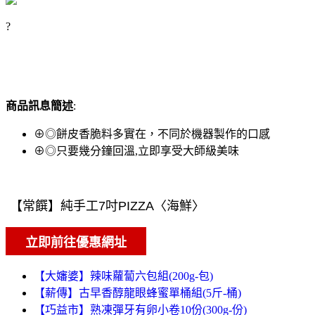
?
商品訊息簡述
:
⊕◎餅皮香脆料多實在，不同於機器製作的口感
⊕◎只要幾分鐘回溫,立即享受大師級美味
【大嬸婆】辣味蘿蔔六包組(200g-包)
【薪傳】古早香醇龍眼蜂蜜單桶組(5斤-桶)
【巧益市】熟凍彈牙有卵小卷10份(300g-份)