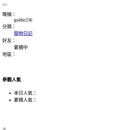
暱稱：
goldie236
分類：
寵物日記
好友：
累積中
地區：
參觀人氣
本日人氣：
累積人氣：
⚠️