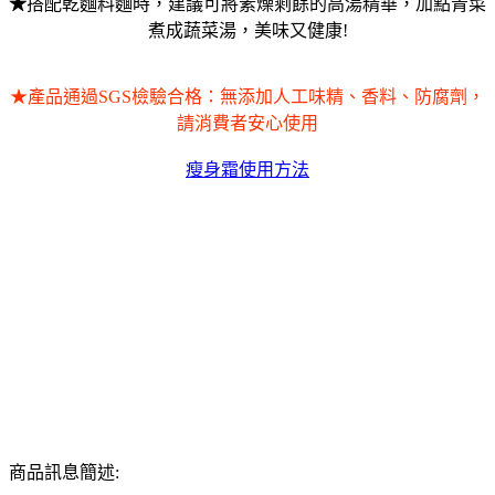
★
搭配乾麵料麵時，建議可將素燥剩餘的高湯精華，加點青菜
煮成蔬菜湯，美味又健康!
★產品通過SGS檢驗合格：無添加人工味精、香料、防腐劑，
請消費者安心使用
瘦身霜使用方法
商品訊息簡述: