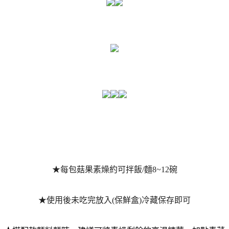
★每包菇果素燥約可拌飯/麵8~12碗
★使用後未吃完放入(保鮮盒)冷藏保存即可