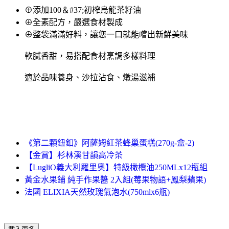
⊕添加100＆#37;初榨烏龍茶籽油
⊕全素配方，嚴選食材製成
⊕整袋滿滿好料，讓您一口就能嚐出新鮮美味
軟膩香甜，易搭配食材烹調多樣料理
適於品味養身、沙拉沾食、燉湯滋補
《第二顆鈕釦》阿薩姆紅茶蜂巢蛋糕(270g-盒-2)
【金賞】杉林溪甘韻高冷茶
【LugliO義大利羅里奧】特級橄欖油250MLx12瓶組
黃金水果鋪 純手作果醬 2入組(莓果物語+鳳梨蘋果)
法國 ELIXIA天然玫瑰氣泡水(750mlx6瓶)