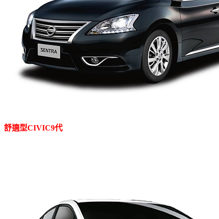
舒適型
CIVIC
9
代