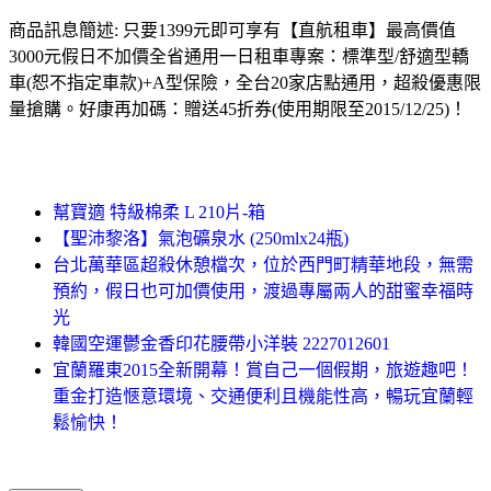
商品訊息簡述: 只要1399元即可享有【直航租車】最高價值
3000元假日不加價全省通用一日租車專案：標準型/舒適型轎
車(恕不指定車款)+A型保險，全台20家店點通用，超殺優惠限
量搶購。好康再加碼：贈送45折券(使用期限至2015/12/25)！
幫寶適 特級棉柔 L 210片-箱
【聖沛黎洛】氣泡礦泉水 (250mlx24瓶)
台北萬華區超殺休憩檔次，位於西門町精華地段，無需
預約，假日也可加價使用，渡過專屬兩人的甜蜜幸福時
光
韓國空運鬱金香印花腰帶小洋裝 2227012601
宜蘭羅東2015全新開幕！賞自己一個假期，旅遊趣吧！
重金打造愜意環境、交通便利且機能性高，暢玩宜蘭輕
鬆愉快！