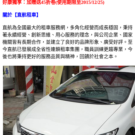
好康獨享：加贈送
45
折卷
(
使用期限
至2015/12/25)
關於【直航租車】
直航為全國最大的租車服務網，多角化經營而成長穩固，秉持
著永續經營、創新思維、用心服務的理念，與公司企業、國家
機關皆有長期合作，並建立了良好的品牌形象、廣受好評。至
今直航已發展成全省性連鎖租車集團，職員訓練更趨專業，今
後也將秉持更好的服務品質與精神，回饋於社會之本。